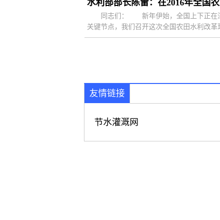
水利部部长陈雷：在2016年全国
同志们： 新年伊始，全国上下正在深入
关键节点，我们召开这次全国农田水利改革现
友情链接
节水灌溉网