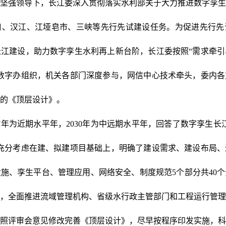
坚强领导下，长江委深入贯彻落实水利部关于大力推进数字孪生
口、汉江、江垭皂市、三峡等先行先试建设任务。为促进先行先
江建设，助力数字孪生水利再上新台阶，长江委按照“需求牵引
数字办组织，机关各部门深度参与，网信中心技术牵头，委内各
的《顶层设计》。
27年为近期水平年，2030年为中远期水平年，回答了数字孪生长
充分考虑在建、拟建项目基础上，明确了建设需求、建设布局、
施、孪生平台、管理应用、网络安全、制度规范5个部分共40
，全面推进流域管理机构、省级水行政主管部门和工程运行管理
照评审会意见修改完善《顶层设计》，尽早按程序印发实施，科