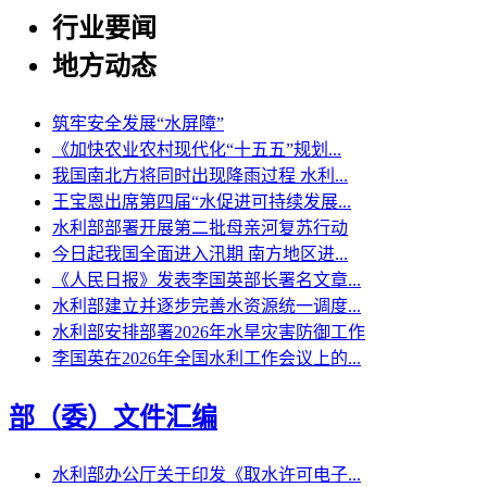
行业要闻
地方动态
筑牢安全发展“水屏障”
《加快农业农村现代化“十五五”规划...
我国南北方将同时出现降雨过程 水利...
王宝恩出席第四届“水促进可持续发展...
水利部部署开展第二批母亲河复苏行动
今日起我国全面进入汛期 南方地区进...
《人民日报》发表李国英部长署名文章...
水利部建立并逐步完善水资源统一调度...
水利部安排部署2026年水旱灾害防御工作
李国英在2026年全国水利工作会议上的...
部（委）文件汇编
水利部办公厅关于印发《取水许可电子...