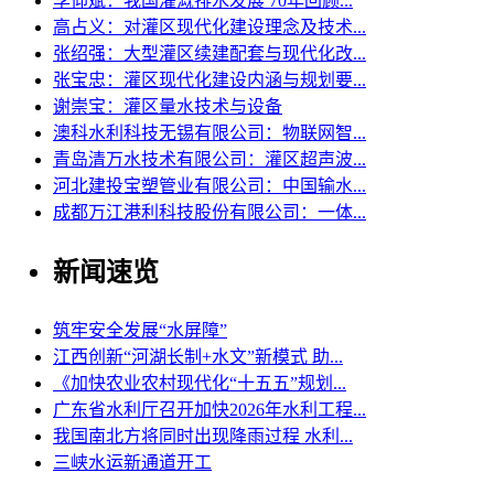
李仰斌：我国灌溉排水发展 70年回顾...
高占义：对灌区现代化建设理念及技术...
张绍强：大型灌区续建配套与现代化改...
张宝忠：灌区现代化建设内涵与规划要...
谢崇宝：灌区量水技术与设备
澳科水利科技无锡有限公司：物联网智...
青岛清万水技术有限公司：灌区超声波...
河北建投宝塑管业有限公司：中国输水...
成都万江港利科技股份有限公司：一体...
新闻速览
筑牢安全发展“水屏障”
江西创新“河湖长制+水文”新模式 助...
《加快农业农村现代化“十五五”规划...
广东省水利厅召开加快2026年水利工程...
我国南北方将同时出现降雨过程 水利...
三峡水运新通道开工