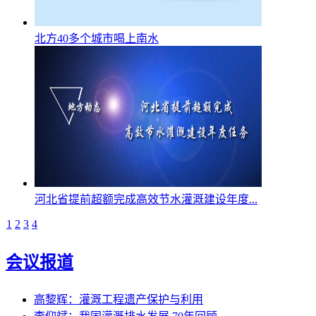
北方40多个城市喝上南水
河北省提前超额完成高效节水灌溉建设年度...
1
2
3
4
会议报道
高黎辉：灌溉工程遗产保护与利用