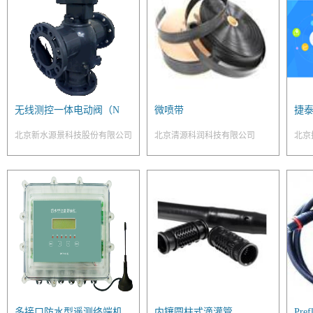
无线测控一体电动阀（N
微喷带
捷泰
W-MCV-XX）
软
北京新水源景科技股份有限公司
北京清源科润科技有限公司
北京
多接口防水型遥测终端机
内镶圆柱式滴灌管
Pr