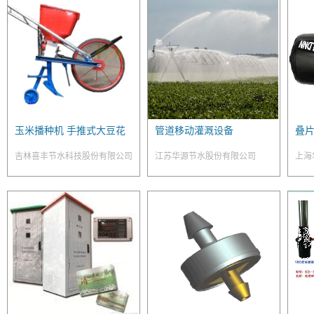
玉米播种机 手推式大豆花
管道移动灌溉设备
叠
生蔬菜谷子点播精播器追
吉林喜丰节水科技股份有限公司
江苏华源节水股份有限公司
上海
肥机一体 施肥机