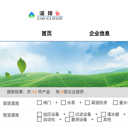
首页
企业信息
搜索结果：共
318
件产品
有
38
家企业提供
+
+
闸门
水泵
渠道防渗
量水
渠道灌溉
+
+
+
加压设备
过滤设备
灌水器
管道灌溉
+
+
自动化
量测设备
其他