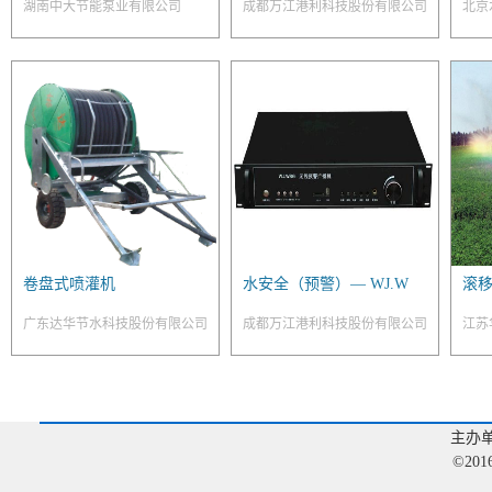
湖南中大节能泵业有限公司
成都万江港利科技股份有限公司
北京
多
卷盘式喷灌机
水安全（预警）— WJ.W
滚
BG-E电站版
广东达华节水科技股份有限公司
成都万江港利科技股份有限公司
江苏
主办
©20