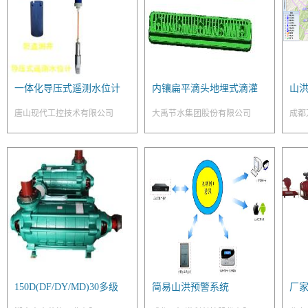
一体化导压式遥测水位计
内镶扁平滴头地埋式滴灌
山
管
唐山现代工控技术有限公司
大禹节水集团股份有限公司
成都
150D(DF/DY/MD)30多级
简易山洪预警系统
厂
离心泵
器 